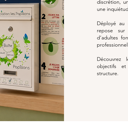
discrétion, u
une inquiétud
Déployé au s
repose sur 
d’adultes fo
professionnel
Découvrez l
objectifs e
structure.