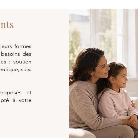
nts
sieurs formes
besoins des
les : soutien
tique, suivi
 proposés et
apté à votre