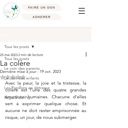
FAIRE UN DON
ADHERER
Post
Tous les posts
25 mai 2023
2 min de lecture
Tous les posts
La colère
Le coin des parents
Dernière mise à jour :
19 oct. 2023
Noté NaN étoiles sur 5.
Le coin des enfants
Avec la peur, la joie et la tristesse, la 
Les Papillons en détresse
colère est l'une des quatre grandes 
émotions humaines. Chacune d'elles 
Regard de Psy
sert à exprimer quelque chose. Et 
aucune ne doit rester emprisonnée au 
risque, un jour, de nous submerger.