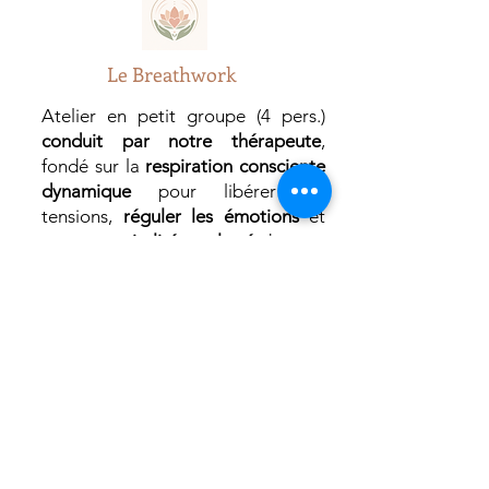
Le Breathwork
Atelier en petit groupe (4 pers.)
conduit par notre thérapeute
,
fondé sur la
respiration consciente
dynamique
pour libérer les
tensions,
réguler les émotions
et
retrouver
vitalité
et
clarté
dans un
cadre sécurisé.
Destiné aux victimes de violences
dans l’enfance et à leurs proches, il
soutient la
reconnexion au corps
et
la restauration d’un
sentiment de
sécurité intérieure
.
Format :
1 h 30, mensuel.
Accès :