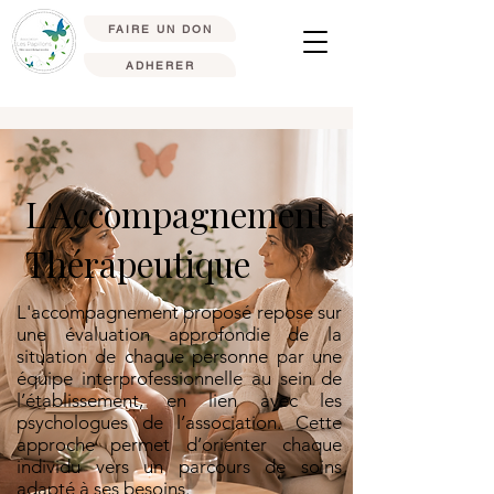
FAIRE UN DON
ADHERER
L'Accompagnement
Thérapeutique
L'accompagnement proposé repose sur
une évaluation approfondie de la
situation de chaque personne par une
équipe interprofessionnelle au sein de
l’établissement, en lien avec les
psychologues de l’association. Cette
approche permet d’orienter chaque
individu vers un parcours de soins
adapté à ses besoins.