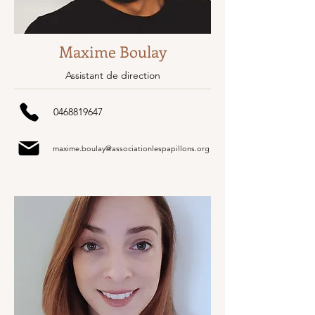
Maxime Boulay
Assistant de direction
0468819647
maxime.boulay@associationlespapillons.org