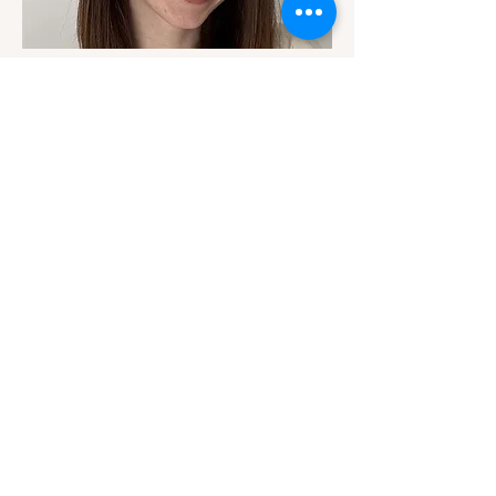
Amandine Boulay
Responsable des relations avec les
partenaires - Coordinatrice
0468818050
amandine.boulay@associationlespapillons.org