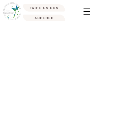
FAIRE UN DON
ADHERER
Bijoux
Boutique
/
Bijoux
Des créations réalisées à partir de pierres naturelles pour
prendre soin de soi ou des autres, ou pour le plaisir d'un joli
bijou à porter sans modération !
Trier par
Filtres
Effacer tous
Filtres
Effacer tous
Afficher les articles
Afficher les articles