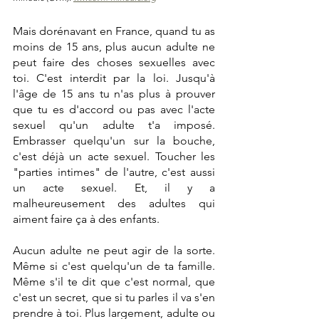
Mais dorénavant en France, quand tu as 
moins de 15 ans, plus aucun adulte ne 
peut faire des choses sexuelles avec 
toi. C'est interdit par la loi. Jusqu'à 
l'âge de 15 ans tu n'as plus à prouver 
que tu es d'accord ou pas avec l'acte 
sexuel qu'un adulte t'a imposé. 
Embrasser quelqu'un sur la bouche, 
c'est déjà un acte sexuel. Toucher les 
"parties intimes" de l'autre, c'est aussi 
un acte sexuel. Et, il y a 
malheureusement des adultes qui 
aiment faire ça à des enfants.
Aucun adulte ne peut agir de la sorte. 
Même si c'est quelqu'un de ta famille. 
Même s'il te dit que c'est normal, que 
c'est un secret, que si tu parles il va s'en 
prendre à toi. Plus largement, adulte ou 