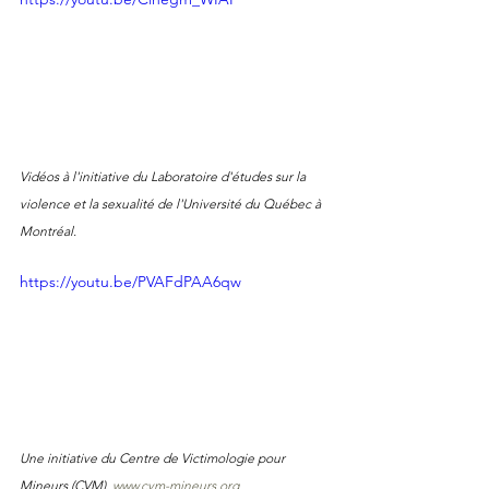
Vidéos à l'initiative du Laboratoire d'études sur la 
violence et la sexualité de l'Université du Québec à 
Montréal.
https://youtu.be/PVAFdPAA6qw
Une initiative du Centre de Victimologie pour 
Mineurs (CVM). 
www.cvm-mineurs.org