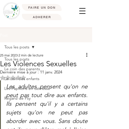
FAIRE UN DON
ADHERER
Post
Tous les posts
25 mai 2023
2 min de lecture
Tous les posts
Les Violences Sexuelles
Le coin des parents
Dernière mise à jour :
11 janv. 2024
Noté NaN étoiles sur 5.
Le coin des enfants
Les adultes pensent qu'on ne 
Les Papillons en détresse
peut pas tout dire aux enfants. 
Regard de Psy
Ils pensent qu'il y a certains 
sujets qu'on ne peut pas 
aborder avec vous. Sans doute 