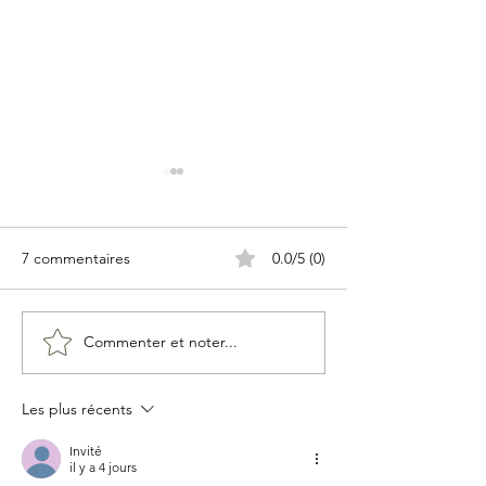
7 commentaires
0.0/5 (0)
L'emprise
Le Harcèlement Scolaire
Commenter et noter...
Les plus récents
Invité
il y a 4 jours