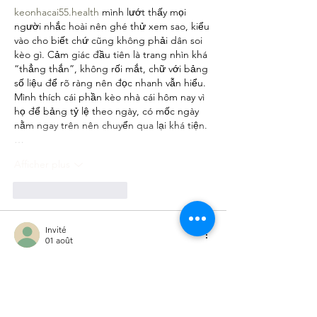
keonhacai55.health
 mình lướt thấy mọi 
người nhắc hoài nên ghé thử xem sao, kiểu 
vào cho biết chứ cũng không phải dân soi 
kèo gì. Cảm giác đầu tiên là trang nhìn khá 
“thẳng thắn”, không rối mắt, chữ với bảng 
số liệu để rõ ràng nên đọc nhanh vẫn hiểu. 
Mình thích cái phần kèo nhà cái hôm nay vì 
họ để bảng tỷ lệ theo ngày, có mốc ngày 
nằm ngay trên nên chuyển qua lại khá tiện.
…
Afficher plus
J'aime
Répondre
Invité
01 août
https://o8.luxury/
 mình cũng tò mò bấm 
vào thử xem giao diện ra sao thôi, ai ngờ 
vừa vào đã hiện trang báo lỗi kiểu “What 
happened?” nhìn khá dễ hiểu. Nội dung 