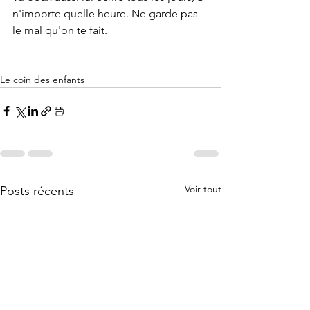
n'importe quelle heure. Ne garde pas 
le mal qu'on te fait.
Le coin des enfants
Voir tout
Posts récents