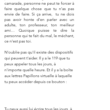
camarade, personne ne peut te forcer à 
faire quelque chose que tu n'as pas 
envie de faire. Si ça arrive,  tu ne dois 
pas avoir honte d'en parler avec un 
adulte, ton professeur, ton meilleur 
ami… Quoique puisse te dire la 
personne qui te fait du mal, le méchant, 
ce n'est pas toi. 
N'oublie pas qu'il existe des dispositifs 
qui peuvent t'aider. Il y a le 119 que tu 
peux appeler tous les jours, à 
n'importe quelle heure. Et il y a la boîte 
aux lettres Papillons virtuelle à laquelle 
tu peux accéder depuis ce bouton :
Tu peux aussi lui écrire tous les jours, à 